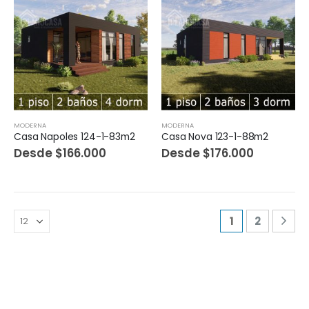
MODERNA
MODERNA
Casa Napoles 124-1-83m2
Casa Nova 123-1-88m2
Desde
$
166.000
Desde
$
176.000
1
2