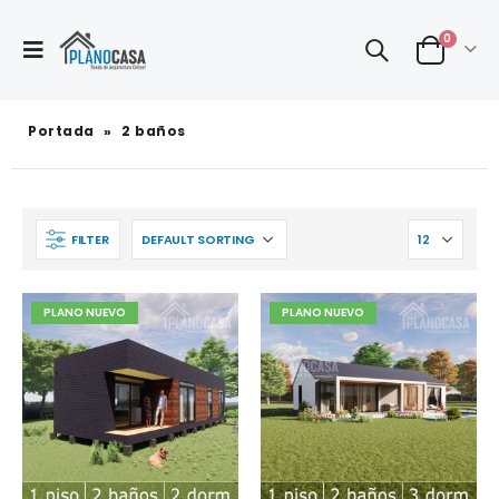
0
Portada
»
2 baños
FILTER
PLANO NUEVO
PLANO NUEVO