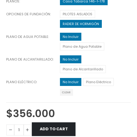
PLANOS
Casa Tabarca 146-1-178
OPCIONES DE FUNDACIÓN
PILOTES AISLADOS
RADIER DE HORMIGÓN
PLANO DE AGUA POTABLE
No Incluir
Plano de Agua Potable
PLANO DE ALCANTARILLADO
No Incluir
Plano de Alcantarillado
PLANO ELÉCTRICO
No Incluir
Plano Eléctrico
CLEAR
$
356.000
ADD TO CART